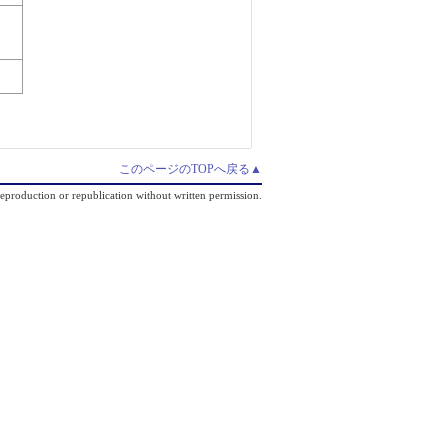
このページのTOPへ戻る▲
production or republication without written permission.