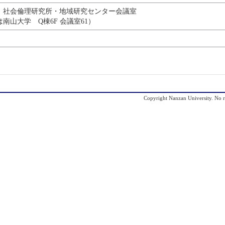
 社会倫理研究所・地域研究センター会議室
は南山大学 Q棟6F 会議室61）
Copyright Nanzan University. No re