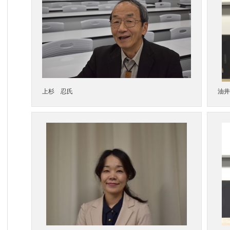
上杉 忍氏
油井