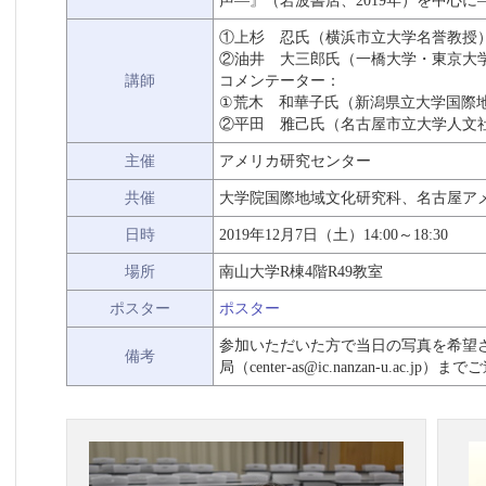
声―』（岩波書店、2019年）を中心に
①上杉 忍氏（横浜市立大学名誉教授
②油井 大三郎氏（一橋大学・東京大
講師
コメンテーター：
①荒木 和華子氏（新潟県立大学国際
②平田 雅己氏（名古屋市立大学人文
主催
アメリカ研究センター
共催
大学院国際地域文化研究科、名古屋ア
日時
2019年12月7日（土）14:00～18:30
場所
南山大学R棟4階R49教室
ポスター
ポスター
参加いただいた方で当日の写真を希望
備考
局（center-as@ic.nanzan-u.ac.j