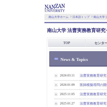
南山大学ホーム
日本語トップ
南山大学
南山大学 法曹実務教育研究
TOP
センタ
News & Topics
2026.03.11
法曹実務教育研究セ
2026.01.09
医師模擬尋問の開催
2025.11.05
法曹実務教育研究
2025.01.27
法曹実務教育研究セ