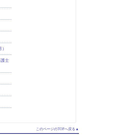
月）
弁護士
このページのTOPへ戻る▲