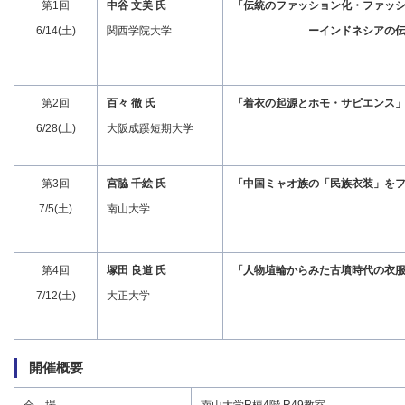
第1回
中谷 文美 氏
「伝統のファッション化・ファッ
6/14(土)
関西学院大学
ーインドネシアの伝統染
第2回
百々 徹 氏
「着衣の起源とホモ・サピエンス
6/28(土)
大阪成蹊短期大学
第3回
宮脇 千絵 氏
「中国ミャオ族の「民族衣装」を
7/5(土)
南山大学
第4回
塚田 良道 氏
「人物埴輪からみた古墳時代の衣
7/12(土)
大正大学
開催概要
会 場
南山大学R棟4階 R49教室