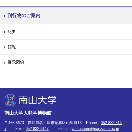
刊行物のご案内
紀要
館報
展示図録
南山大学人類学博物館
〒466-8673 愛知県名古屋市昭和区山里町18
Phone：
052-832-314
7
Fax：
052-832-3147
E-mail：
a-museum@nanzan-u.ac.jp