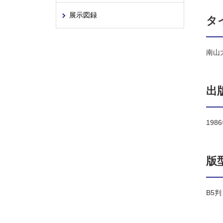
展示図録
タ
南山
出
198
版
B5