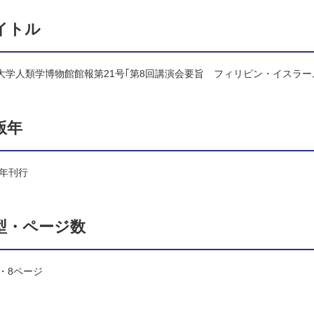
イトル
大学人類学博物館館報第21号｢第8回講演会要旨 フィリピン・イスラー
版年
6年刊行
型・ページ数
判・8ページ