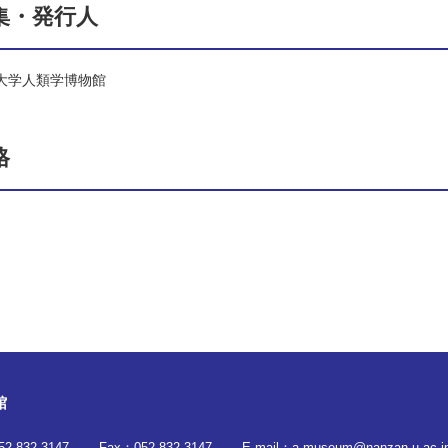
集・発行人
大学人類学博物館
格
館
52-832-3147
Fax：
052-832-3147
E-mail：
a-museum@nanzan-u.ac.j