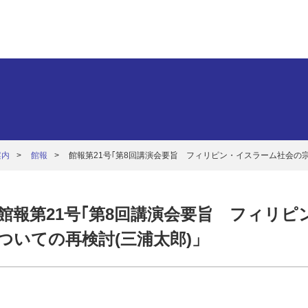
案内
館報
館報第21号｢第8回講演会要旨 フィリピン・イスラーム社会の宗
館報第21号｢第8回講演会要旨 フィリ
ついての再検討(三浦太郎)」