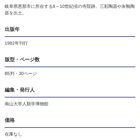
岐阜県恵那市に所在する8～10世紀頃の寺院跡。三彩陶器や灰釉陶
器を出土。
出版年
1982年刊行
版型・ページ数
B5判・30ページ
編集・発行人
南山大学人類学博物館
価格
在庫なし