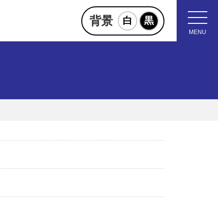
背景
白
黒