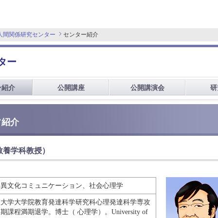
人間関係研究センター
センター紹介
ター
ー紹介
公開講座
公開講演会
研
フ紹介
教養学科教授）
・異文化コミュニケーション、社会心理学
屋大学大学院教育発達科学研究科心理発達科学専攻
期課程満期退学。博士（ 心理学）。University of