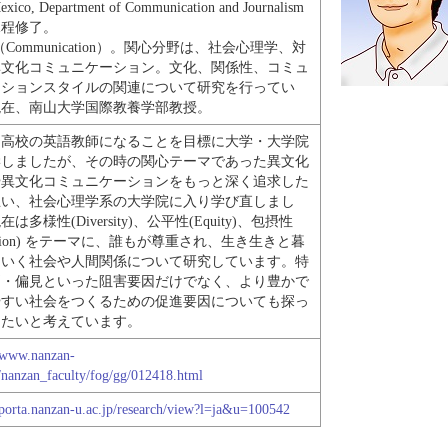
xico, Department of Communication and Journalism
課程修了。
.（Communication）。関心分野は、社会心理学、対
異文化コミュニケーション。文化、関係性、コミュ
ーションスタイルの関連について研究を行ってい
現在、南山大学国際教養学部教授。
・高校の英語教師になることを目標に大学・大学院
学しましたが、その時の関心テーマであった異文化
や異文化コミュニケーションをもっと深く追求した
思い、社会心理学系の大学院に入り学び直しまし
は多様性(Diversity)、公平性(Equity)、包摂性
clusion) をテーマに、誰もが尊重され、生き生きと暮
ていく社会や人間関係について研究しています。特
別・偏見といった阻害要因だけでなく、より豊かで
やすい社会をつくるための促進要因についても探っ
きたいと考えています。
//www.nanzan-
p/nanzan_faculty/fog/gg/012418.html
//porta.nanzan-u.ac.jp/research/view?l=ja&u=100542