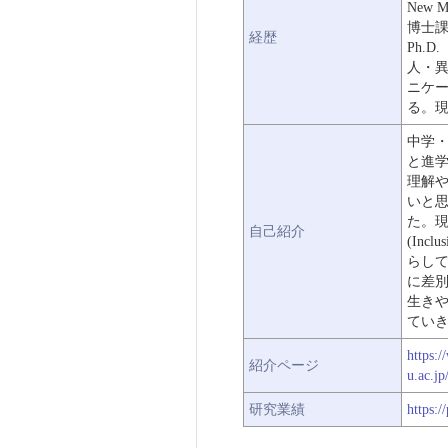
New Me
博士
経歴
Ph.D
人・
ニケ
る。
中学
と進
理解
いと
た。現在
自己紹介
(In
らし
に差
生き
てい
https:
紹介ページ
u.ac.j
研究業績
https: