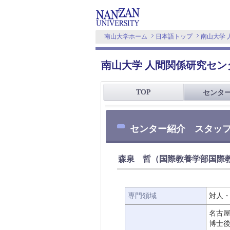
南山大学ホーム
日本語トップ
南山大学 
南山大学 人間関係研究セン
TOP
センタ
センター紹介 スタッ
森泉 哲（国際教養学部国際
専門領域
対人
名古
博士後