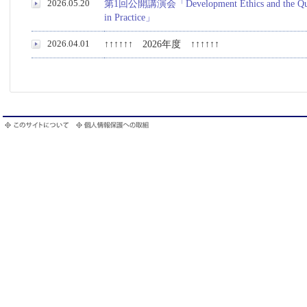
2026.05.20
第1回公開講演会「Development Ethics and the Questio
in Practice」
2026.04.01
↑↑↑↑↑↑ 2026年度 ↑↑↑↑↑↑